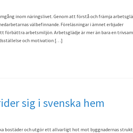
framgång inom näringslivet. Genom att förstå och främja arbetsglä
medarbetarnas välbefinnande. Föreläsningar i ämnet erbjuder
 att förbättra arbetsmiljön. Arbetsglädje är mer än bara en trivsam
redsställelse och motivation […]
der sig i svenska hem
ska bostäder och utgör ett allvarligt hot mot byggnadernas strukt