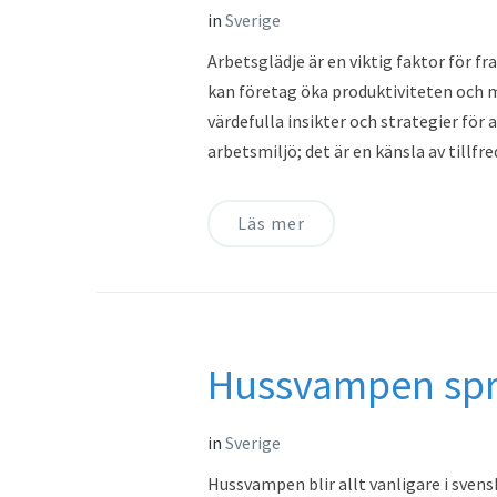
in
Sverige
Arbetsglädje är en viktig faktor för 
kan företag öka produktiviteten och 
värdefulla insikter och strategier för
arbetsmiljö; det är en känsla av tillf
Läs mer
Hussvampen spri
in
Sverige
Hussvampen blir allt vanligare i sven