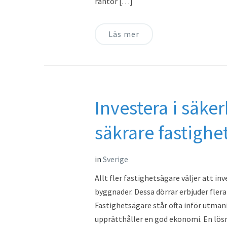
räntor […]
Läs mer
Investera i säke
säkrare fastighe
in
Sverige
Allt fler fastighetsägare väljer att in
byggnader. Dessa dörrar erbjuder fler
Fastighetsägare står ofta inför utman
upprätthåller en god ekonomi. En lös