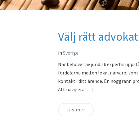
Välj rätt advoka
in
Sverige
När behovet av juridisk expertis uppstå
fördelarna med en lokal närvaro, som 
kontakt i ditt ärende. En noggrann proc
Att navigera […]
Läs mer