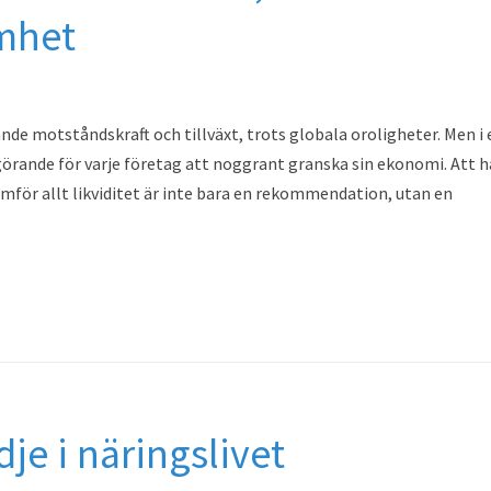
amhet
de motståndskraft och tillväxt, trots globala oroligheter. Men i 
avgörande för varje företag att noggrant granska sin ekonomi. Att h
ramför allt likviditet är inte bara en rekommendation, utan en
je i näringslivet