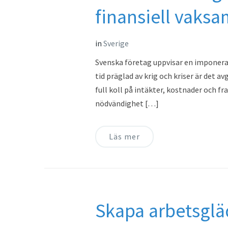
finansiell vaks
in
Sverige
Svenska företag uppvisar en imponeran
tid präglad av krig och kriser är det 
full koll på intäkter, kostnader och f
nödvändighet […]
Läs mer
Skapa arbetsgläd