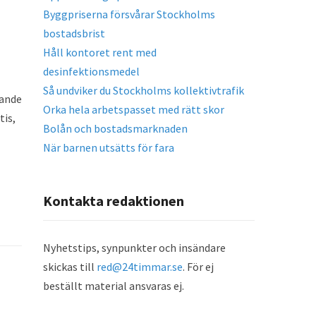
Byggpriserna försvårar Stockholms
bostadsbrist
Håll kontoret rent med
desinfektionsmedel
Så undviker du Stockholms kollektivtrafik
xande
Orka hela arbetspasset med rätt skor
tis,
Bolån och bostadsmarknaden
När barnen utsätts för fara
Kontakta redaktionen
Nyhetstips, synpunkter och insändare
skickas till
red@24timmar.se
. För ej
beställt material ansvaras ej.