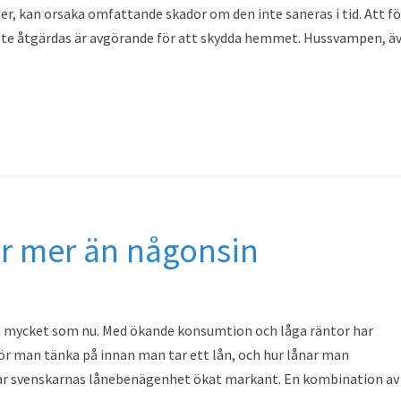
er, kan orsaka omfattande skador om den inte saneras i tid. Att f
ste åtgärdas är avgörande för att skydda hemmet. Hussvampen, ä
r mer än någonsin
 så mycket som nu. Med ökande konsumtion och låga räntor har
bör man tänka på innan man tar ett lån, och hur lånar man
har svenskarnas lånebenägenhet ökat markant. En kombination av