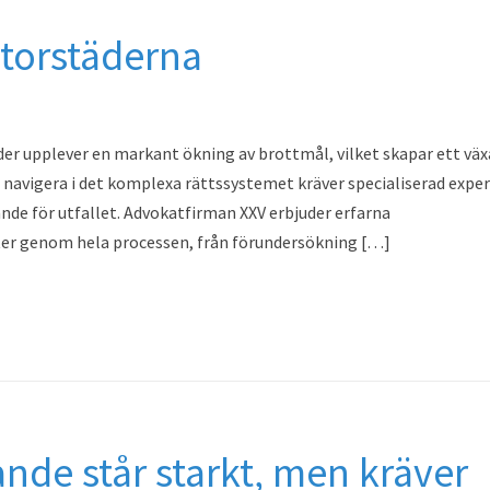
storstäderna
er upplever en markant ökning av brottmål, vilket skapar ett vä
tt navigera i det komplexa rättssystemet kräver specialiserad exper
nde för utfallet. Advokatfirman XXV erbjuder erfarna
ter genom hela processen, från förundersökning […]
nde står starkt, men kräver