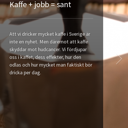
Friluftsliv för alla
När en tänker på friluftsliv och att vara
ute i naturen tänker de flesta också på
att denna natur ska vara hållbar och
ren. Ja kanske tar vi lite för givet att
naturen är ren och luften klar i Sverige
men detta är något vi aldrig någonsin
får ta för […]