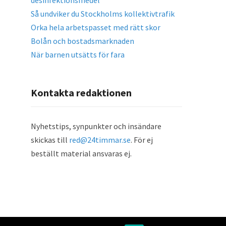
desinfektionsmedel
Så undviker du Stockholms kollektivtrafik
Orka hela arbetspasset med rätt skor
Bolån och bostadsmarknaden
När barnen utsätts för fara
Kontakta redaktionen
Nyhetstips, synpunkter och insändare
skickas till
red@24timmar.se
. För ej
beställt material ansvaras ej.