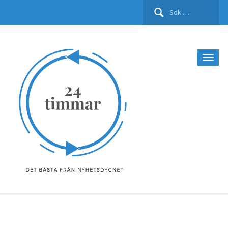
Sök
efter: