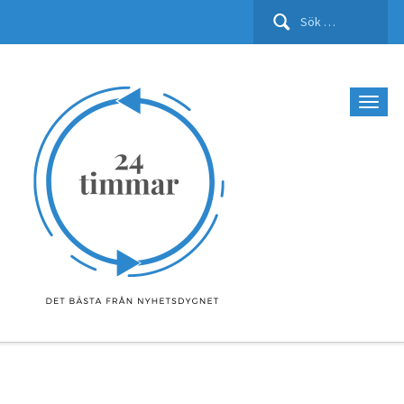
Sök
efter: