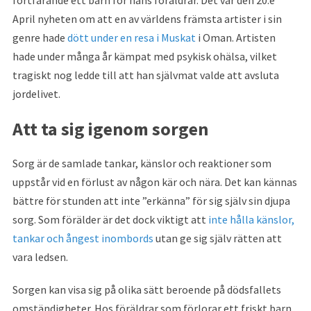
fortfarande ett barn för hans föräldrar. Det var den 20:e
April nyheten om att en av världens främsta artister i sin
genre hade
dött under en resa i Muskat
i Oman. Artisten
hade under många år kämpat med psykisk ohälsa, vilket
tragiskt nog ledde till att han självmat valde att avsluta
jordelivet.
Att ta sig igenom sorgen
Sorg är de samlade tankar, känslor och reaktioner som
uppstår vid en förlust av någon kär och nära. Det kan kännas
bättre för stunden att inte ”erkänna” för sig själv sin djupa
sorg. Som förälder är det dock viktigt att
inte hålla känslor,
tankar och ångest inombords
utan ge sig själv rätten att
vara ledsen.
Sorgen kan visa sig på olika sätt beroende på dödsfallets
omständigheter. Hos föräldrar som förlorar ett friskt barn