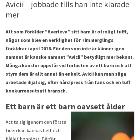
Avicii – jobbade tills han inte klarade
mer
Att som förälder ”överleva” sitt barn är otroligt tufft,
något som blev en verklighet för Tim Berglings
föräldrar i april 2018. För den som inte är känner igen
namnet är kanske namnet ”Avicii” betydligt mer bekant.
Många känslor uppstår vid förlusten av ett barn och att
styra dem är allt annat än enkelt. Avicii kan man säga
arbetade ihjäl sig, efter hård press från fans och en tuff
konkurrensutsatt bransch.
Ett barn är ett barn oavsett ålder
Att ta sig igenom den första
tiden kan kännas helt och
hållet hopplöst. Därför