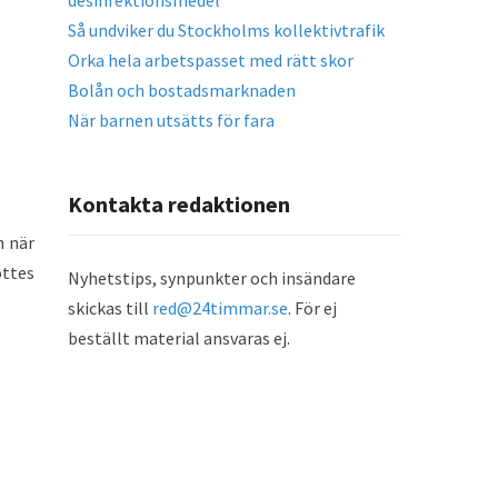
desinfektionsmedel
Så undviker du Stockholms kollektivtrafik
Orka hela arbetspasset med rätt skor
Bolån och bostadsmarknaden
När barnen utsätts för fara
Kontakta redaktionen
n när
öttes
Nyhetstips, synpunkter och insändare
skickas till
red@24timmar.se
. För ej
beställt material ansvaras ej.