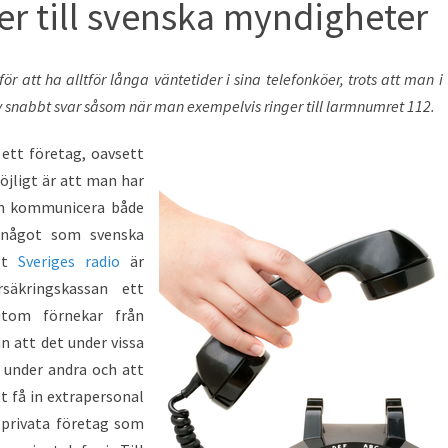
er till svenska myndigheter
för att ha alltför långa väntetider i sina telefonköer, trots att man i 
av snabbt svar såsom när man exempelvis ringer till larmnumret 112.
 ett företag, oavsett
öjligt är att man har
an kommunicera både
 något som svenska
igt
Sveriges radio
är
rsäkringskassan ett
tom förnekar från
n att det under vissa
r under andra och att
t få in extrapersonal
n privata företag som