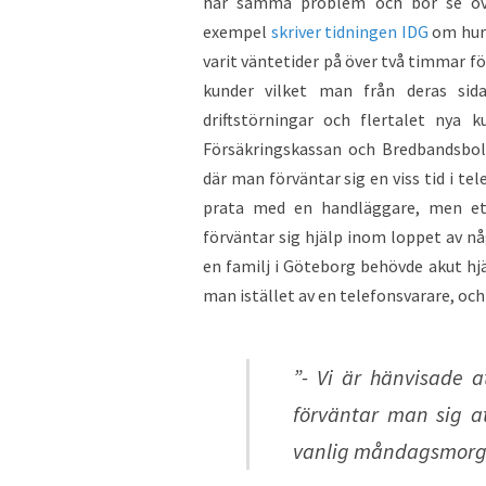
har samma problem och bör se över
exempel
skriver tidningen IDG
om hur 
varit väntetider på över två timmar 
kunder vilket man från deras sid
driftstörningar och flertalet nya 
Försäkringskassan och Bredbandsbol
där man förväntar sig en viss tid i te
prata med en handläggare, men 
förväntar sig hjälp inom loppet av n
en familj i Göteborg behövde akut h
man istället av en telefonsvarare, och s
”- Vi är hänvisade 
förväntar man sig a
vanlig måndagsmor