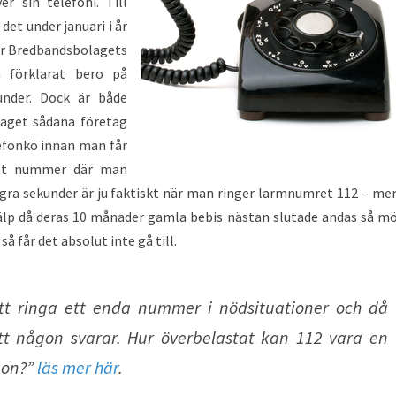
 sin telefoni. Till
det under januari i år
för Bredbandsbolagets
a förklarat bero på
kunder. Dock är både
aget sådana företag
lefonkö innan man får
ett nummer där man
ågra sekunder är ju faktiskt när man ringer larmnumret 112 – me
jälp då deras 10 månader gamla bebis nästan slutade andas så m
å får det absolut inte gå till.
att ringa ett enda nummer i nödsituationer och då
tt någon svarar. Hur överbelastat kan 112 vara en
gon?”
läs mer här
.