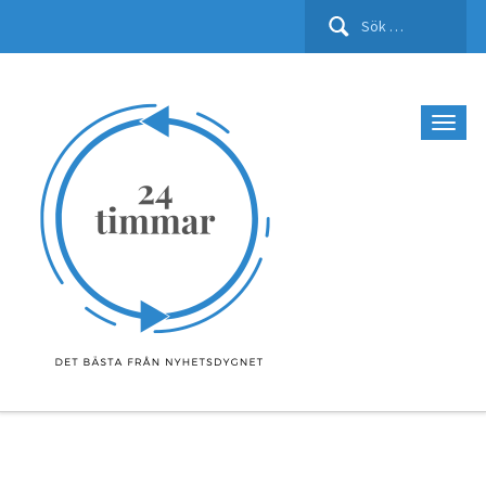
Sök
efter: