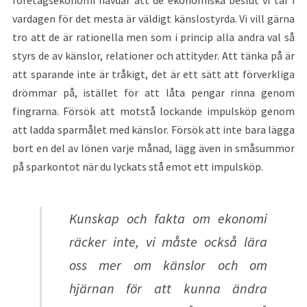
företagsekonomi hävdar att de ekonomiska beslut vi tar i
vardagen för det mesta är väldigt känslostyrda. Vi vill gärna
tro att de är rationella men som i princip alla andra val så
styrs de av känslor, relationer och attityder. Att tänka på är
att sparande inte är tråkigt, det är ett sätt att förverkliga
drömmar på, istället för att låta pengar rinna genom
fingrarna. Försök att motstå lockande impulsköp genom
att ladda sparmålet med känslor. Försök att inte bara lägga
bort en del av lönen varje månad, lägg även in småsummor
på sparkontot när du lyckats stå emot ett impulsköp.
Kunskap och fakta om ekonomi
räcker inte, vi måste också lära
oss mer om känslor och om
hjärnan för att kunna ändra